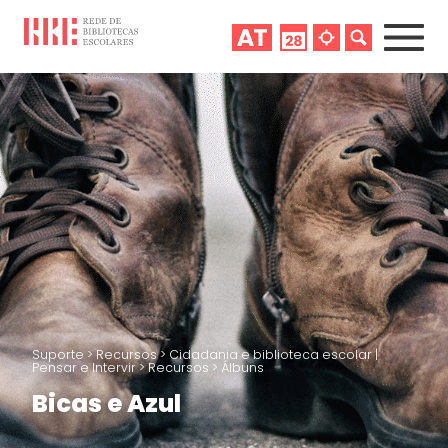
Suporte
>
Recursos
>
Cidadania e biblioteca escolar |
Pensar e Intervir
>
Recursos
>
Álbuns
Bicas e Azul