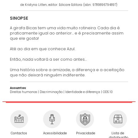
de Kristyna Litten; editor: Edicare Editora (isbn: 9789896794897)
SINOPSE
A girafa Bicas tem uma vida muito rotineira. Cada dia é
praticamente igual ao anterior… e é precisamente assim
que ele gosta!
Até ao dia em que conhece Azul.
Então, nada voltará a ser como antes…
Uma história sobre a amizade, a diferença e a aceitação
que não deixará ninguém indiferente.
Assuntos
:
Direitos humanos |
Discriminação
|
Identidade e diferença
|
ODS 10
Privacidade
Contactos
Acessibilidade
Lista de
distribuição