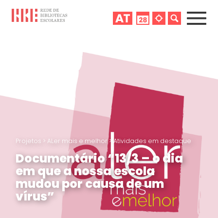
Projetos
>
ALer mais e melhor
>
Atividades em destaque
Documentário “13/3 – o dia
em que a nossa escola
mudou por causa de um
vírus”