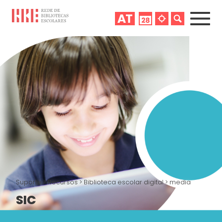
Suporte
>
Recursos
>
Biblioteca escolar digital
>
media
SIC