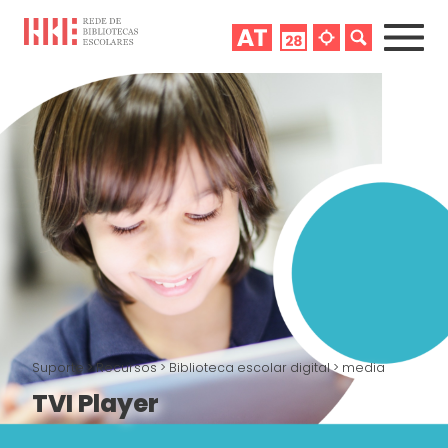
Suporte
>
Recursos
>
Biblioteca escolar digital
>
media
TVI Player