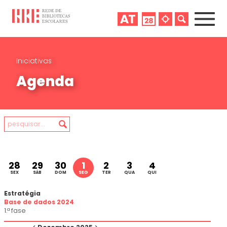
Iniciativas
Agenda
28
29
30
1
2
3
4
SEX
SÁB
DOM
SEG
TER
QUA
QUI
Estratégia
Base de dados 2024
1.ª fase