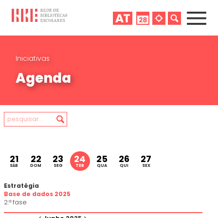
Iniciativas
Agenda
21
22
23
24
25
26
27
SÁB
DOM
SEG
TER
QUA
QUI
SEX
Estratégia
Base de dados 2025
2.ª fase