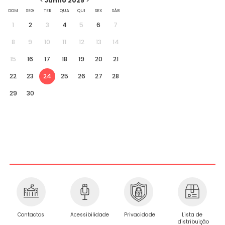
<
Junho 2025
>
DOM
SEG
TER
QUA
QUI
SEX
SÁB
1
2
3
4
5
6
7
8
9
10
11
12
13
14
15
16
17
18
19
20
21
22
23
24
25
26
27
28
29
30
Privacidade
Contactos
Acessibilidade
Lista de
distribuição